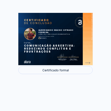
https://cursos.alura.com.br/certificate/aa035d4b-e56a-4b6c-895b-b0c573d4d420
LAS
AU
CERTIFICADO
DE CONCLUSÃO
A Comunicação e suas Diferentes
Formas
Evolução das Formas de
ALBERINANDO MAGNO CIPRIANO
Comunicação
FERREIRA
Emoção e Comunicação
concluiu o curso online com carga horária estimada em 6 horas.
Como ser Assertivo
Finalizado em 27 de março de 2022
alberinando
Exercitando a Assertividade
Curso
Foram feitas 36 de 36 atividades.
COMUNICAÇÃO ASSERTIVA:
REDUZINDO CONFLITOS E
FRUSTRAÇÕES
Guilherme Silveira
Paulo Silveira
Coordenador
Chief Vision Officer
Certificado formal