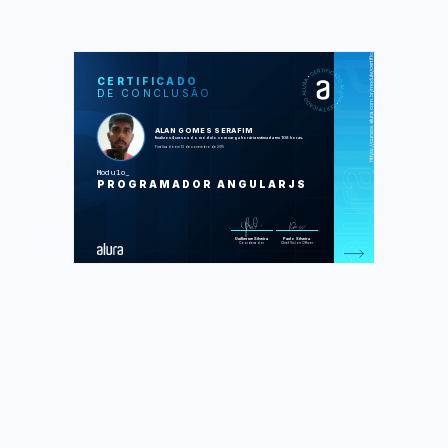
https://cursos.alura.com.br/module/certificate/4dae145d-7c43-4d0c-854e-0d39810bdd00
SOS
CUR
CERTIFICADO
DE CONCLUSÃO
HTML5 e CSS3 I: Suas primeiras
páginas da Web
HTML5 e CSS3 II: Turbinando as
suas páginas
ALAN GOMES SERAFIM
JavaScript: programando na
finalizou 4 cursos do módulo com carga horária estimada em 108 horas.
linguagem da web
Finalizado em 13 de novembro de 2015
AngularJS: crie webapps poderosas
Modulo
Foram feitas 248 de 332 atividades.
PROGRAMADOR ANGULARJS
Guilherme Silveira
Paulo Silveira
Coordenador
Chief Vision Officer