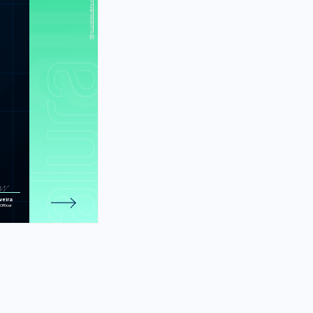
erns Java II:
as praticas de
programação
D com Java:
a Objetos com
Java
: Test Driven
ent com Junit
ação: Testes
automatizados
em Java
e 255 atividades.
veira
Officer