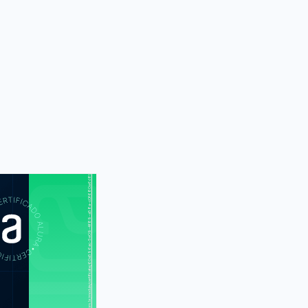
https://cursos.alura.com.br/module/certificate/60a596ac-5e09-4f89-a58a-c0f680a6d8ba
S
CUR
terns Java I:
as práticas de
programação