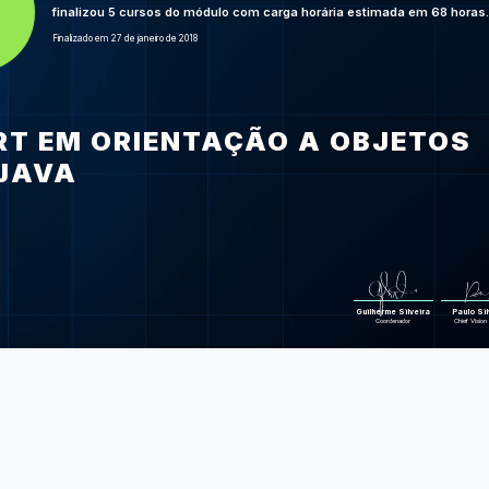
Design Patt
finalizou 5 cursos do módulo com carga horária estimada em 68 horas.
Bo
Finalizado em 27 de janeiro de 2018
SOLI
Orientação 
Java e Testes
RT EM ORIENTAÇÃO A OBJETOS
Developm
Teste de Integr
JAVA
SQL e DAOs 
Foram feitas 255 d
Guilherme Silveira
Paulo Sil
Coordenador
Chief Vision 