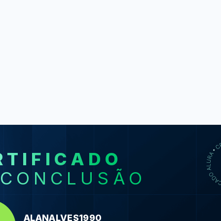
RTIFICADO
SO
 CONCLUSÃO
Design Pat
Bo
ALANALVES1990