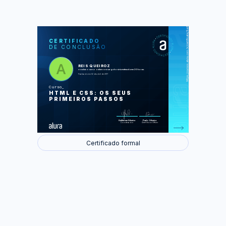
https://cursos.alura.com.br/certificate/9e6d071f-4766-4021-a247-728e8e9bde7e
LAS
AU
CERTIFICADO
DE CONCLUSÃO
Estrutura Básica do HTML
Aplicando estilos com CSS
Outras tags HTML e como aplicar
CSS nelas
REIS QUEIROZ
Elementos estruturais, imagens e
concluiu o curso online com carga horária estimada em 20 horas.
tabelas
Finalizado em 02 de abril de 2017
CSS3
Posicionamento de elementos
Curso
HTML E CSS: OS SEUS
Foram feitas 47 de 47 atividades.
PRIMEIROS PASSOS
Guilherme Silveira
Paulo Silveira
Coordenador
Chief Vision Officer
Certificado formal