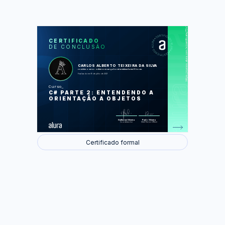
https://cursos.alura.com.br/certificate/73c1b78f-5ae9-4d3e-ad14-5ce1455117b6
LAS
AU
CERTIFICADO
DE CONCLUSÃO
Nossa primeira classe
Tipos
Comportamentos de classes
Namespace composição e null
CARLOS ALBERTO TEIXEIRA DA SILVA
Propriedades
concluiu o curso online com carga horária estimada em 8 horas.
Construtores e membros estáticos
Finalizado em 15 de julho de 2021
Curso
Foram feitas 59 de 59 atividades.
C# PARTE 2: ENTENDENDO A
ORIENTAÇÃO A OBJETOS
Guilherme Silveira
Paulo Silveira
Coordenador
Chief Vision Officer
Certificado formal