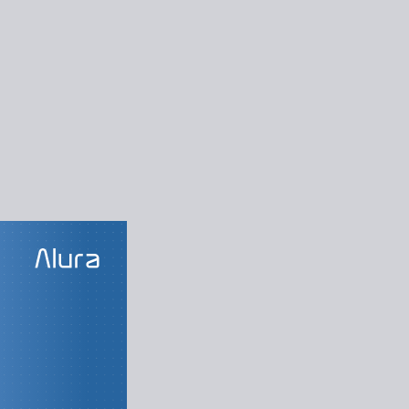
LAS DO CURSO
 linguagem
izando o projeto
so de compilação
nte profissional
os da linguagem
mitando o acesso
ento de memória