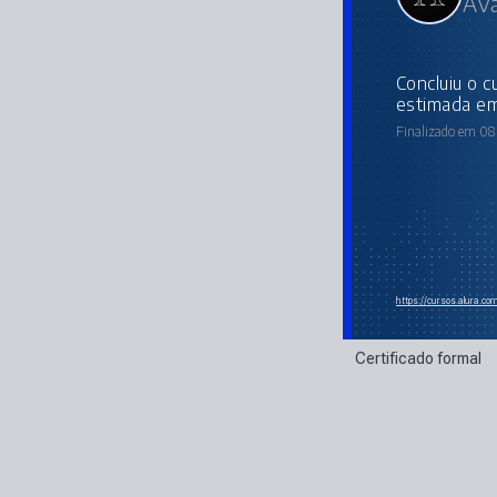
Ava
concluiu o curso online com carga horária
estimada em
Finalizado em 08
https://cursos.alura.co
Certificado formal