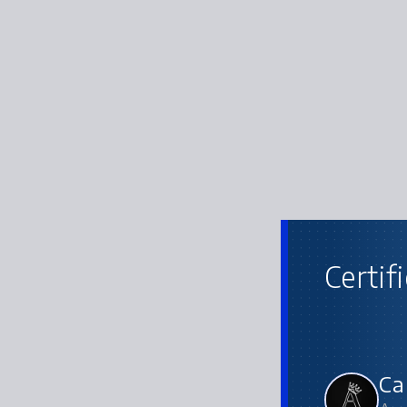
Certif
Ca