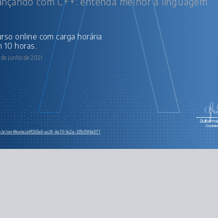
nçando com C++: entenda melhor a linguagem
 10 horas.
 de junho de 2021
Guilherme 
Coorde
m.br/certificate/a8f2b5a6-ac3f-4e70-9c2a-335cf3f4e571