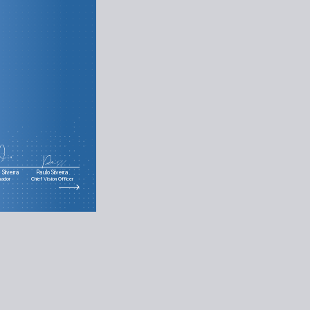
Silveira
Paulo Silveira
nador
Chief Vision Officer