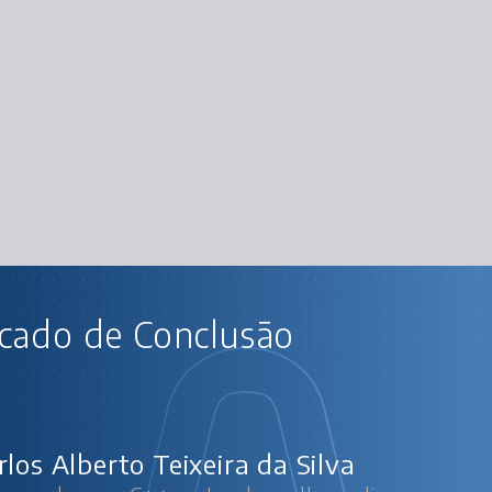
AU
icado de Conclusão
Avançando com C++: entenda melhor a
Organ
Proces
Ambie
Recurs
Li
Gerenciam
rlos Alberto Teixeira da Silva