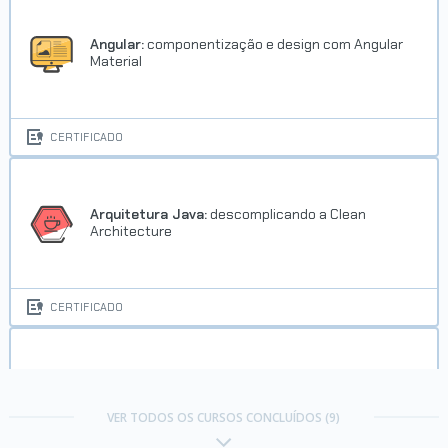
Angular:
componentização e design com Angular
Material
CERTIFICADO
Arquitetura Java:
descomplicando a Clean
Architecture
CERTIFICADO
DevOps:
explorando conceitos, comandos e
scripts no Linux CLI
VER TODOS OS CURSOS CONCLUÍDOS (9)