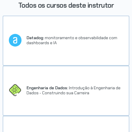
Todos os cursos deste instrutor
CERTIFICADO
HTTP:
Entendendo a web por baixo dos panos
Datadog:
monitoramento e observabilidade com
dashboards e IA
CERTIFICADO
Microsoft SQL Server 2022:
conhecendo SQL
Engenharia de Dados:
Introdução à Engenharia de
Dados - Construindo sua Carreira
CERTIFICADO
Microsserviços na prática:
implementando com