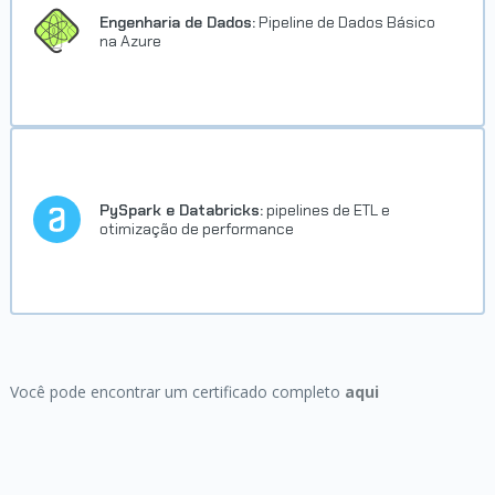
Java e Spring
Engenharia de Dados:
Pipeline de Dados Básico
na Azure
CERTIFICADO
Onboarding:
criando cursos na Alura
PySpark e Databricks:
pipelines de ETL e
otimização de performance
CERTIFICADO
PostgreSQL
Você pode encontrar um certificado completo
aqui
CERTIFICADO