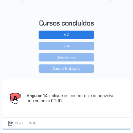
Cursos concluídos
A-Z
Z-A
Data de início
Data de finalização
Angular 14:
aplique os conceitos e desenvolva
seu primeiro CRUD
CERTIFICADO