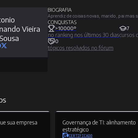
BIOGRAFIA
Aprendiz de coisas novas, marido, pai mas
onio
CONQUISTAS
nando Vieira
>10000º
7
no ranking nos últimos 30 dias
cursos 
 Sousa
0
tópicos resolvidos no fórum
os
ue sua empresa
Governança de TI:
alinhamento
estratégico
CERTIFICADO