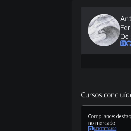
Ant
Fer
De
Cursos concluíd
Compliance:
destaq
no mercado
CERTIFICADO