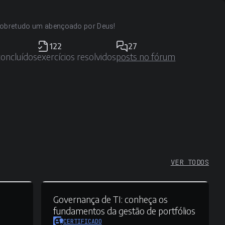
 sobretudo um abençoado por Deus!
122
27
concluídos
exercícios resolvidos
posts no fórum
VER TODOS
Governança de TI:
conheça os
fundamentos da gestão de portfólios
CERTIFICADO