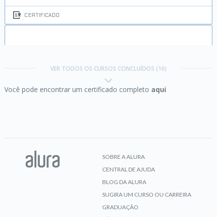
CERTIFICADO
AngularJS:
crie webapps poderosas
VER TODOS OS CURSOS CONCLUÍDOS (16)
Você pode encontrar um certificado completo
aqui
CERTIFICADO
Certificação Linux LPI Essentials parte 1:
Evolution and Distributions
SOBRE A ALURA
CENTRAL DE AJUDA
CERTIFICADO
BLOG DA ALURA
SUGIRA UM CURSO OU CARREIRA
GRADUAÇÃO