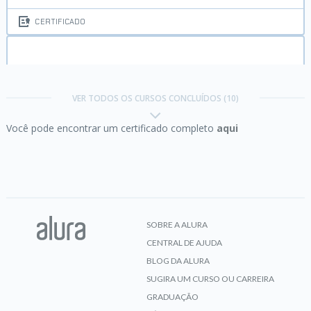
CERTIFICADO
HTML5 e CSS3 parte 3:
trabalhando com
formulários e tabelas
VER TODOS OS CURSOS CONCLUÍDOS (10)
Você pode encontrar um certificado completo
aqui
CERTIFICADO
HTML5 e CSS3 parte 4:
avançando no CSS
SOBRE A ALURA
CENTRAL DE AJUDA
CERTIFICADO
BLOG DA ALURA
SUGIRA UM CURSO OU CARREIRA
GRADUAÇÃO