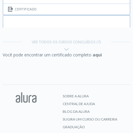
CERTIFICADO
C# III:
Lidando com exceções, manipulando
arquivos e listas
VER TODOS OS CURSOS CONCLUÍDOS (7)
Você pode encontrar um certificado completo
aqui
CERTIFICADO
HTML e CSS:
Os seus primeiros passos
SOBRE A ALURA
CENTRAL DE AJUDA
CERTIFICADO
BLOG DA ALURA
SUGIRA UM CURSO OU CARREIRA
GRADUAÇÃO