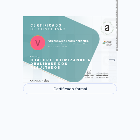
https://cursos.alura.com.br/certificate/325fa104-484d-4821-add5-4391fde8c094
LAS
AU
CERTIFICADO
DE CONCLUSÃO
Criando os primeiros prompts
Melhorando a confiabilidade dos
resultados
Explorando aplicações
VANESSA DE JESUS FERREIRA
Estratégias para textos longos
concluiu o curso online com carga horária estimada em 8 horas.
Finalizado em 07 de abril de 2026
Foram feitas 33 de 33 atividades.
Curso
CHATGPT: OTIMIZANDO A
QUALIDADE DOS
RESULTADOS
Guilherme Silveira
Alexandre Maioral
Coordenador
Presidente Oracle Brasil
Certificado formal