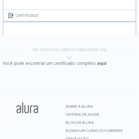
CERTIFICADO
Arduino:
do zero ao jogo
VER TODOS OS CURSOS CONCLUÍDOS (59)
Você pode encontrar um certificado completo
aqui
CERTIFICADO
C:
avançando na linguagem
SOBRE A ALURA
CENTRAL DE AJUDA
CERTIFICADO
BLOG DA ALURA
SUGIRA UM CURSO OU CARREIRA
GRADUAÇÃO