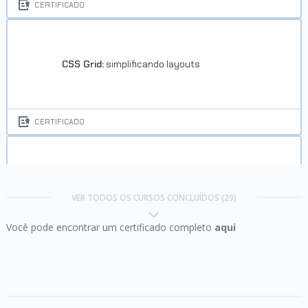
CERTIFICADO
CSS Grid:
simplificando layouts
CERTIFICADO
Data Science:
analise e visualização de dados
VER TODOS OS CURSOS CONCLUÍDOS (29)
Você pode encontrar um certificado completo
aqui
CERTIFICADO
Django REST Framework:
construindo APIs
RESTful do Zero