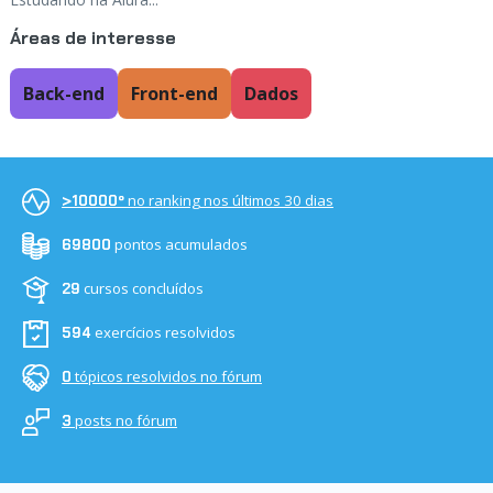
Áreas de interesse
Back-end
Front-end
Dados
no ranking nos últimos 30 dias
>10000º
pontos acumulados
69800
cursos concluídos
29
exercícios resolvidos
594
tópicos resolvidos no fórum
0
posts no fórum
3