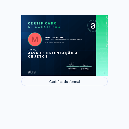
https://cursos.alura.com.br/certificate/6243d32c-c4b7-4677-9258-0314442f5615
LAS
AU
CERTIFICADO
DE CONCLUSÃO
Teste o seu conhecimento
Herança, reescrita e polimorfismo
A IDE Eclipse
Classes Abstratas
MOACIR.KICHEL
Interfaces
concluiu o curso online com carga horária estimada em 12 horas.
Exceções e controle de erros
Finalizado em 06 de fevereiro de 2018
Curso
Foram feitas 58 de 59 atividades.
JAVA II: ORIENTAÇÃO A
OBJETOS
Guilherme Silveira
Paulo Silveira
Coordenador
Chief Vision Officer
Certificado formal