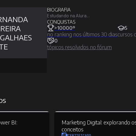
BIOGRAFIA
Estudando na Alura...
RNANDA
CONQUISTAS
REIRA
>10000º
5
no ranking nos últimos 30 dias
cursos 
GALHAES
0
ITE
tópicos resolvidos no fórum
os
wer BI:
Marketing Digital:
explorando o
conceitos
CERTIFICADO