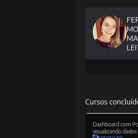
FE
MO
MA
LE
Cursos concluíd
Dashboard com Po
visualizando dados
CERTIFICADO