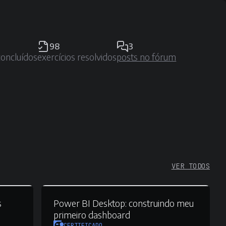
98
3
concluídos
exercícios resolvidos
posts no fórum
VER TODOS
s
Power BI Desktop:
construindo meu
primeiro dashboard
CERTIFICADO