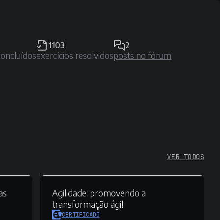
1103
2
concluídos
exercícios resolvidos
posts no fórum
VER TODOS
as
Agilidade:
promovendo a
transformação ágil
CERTIFICADO