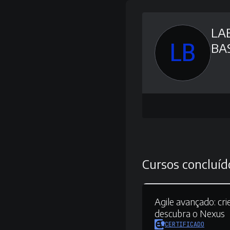
LA
LB
BA
Cursos concluíd
Agile avançado:
cri
descubra o Nexus
CERTIFICADO