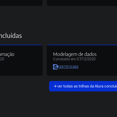
ncluídas
ramação
Modelagem de dados
020
Concluído em 07/12/2020
CERTIFICADO
ver todas as trilhas da Alura concluí