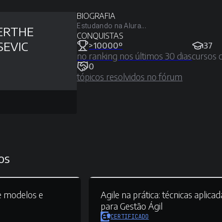
BIOGRAFIA
Estudando na Alura...
ERTHE
CONQUISTAS
SEVIC
>10000º
37
no ranking nos últimos 30 dias
cursos 
0
tópicos resolvidos no fórum
os
e modelos e
Agile na prática:
técnicas aplicad
para Gestão Ágil
CERTIFICADO