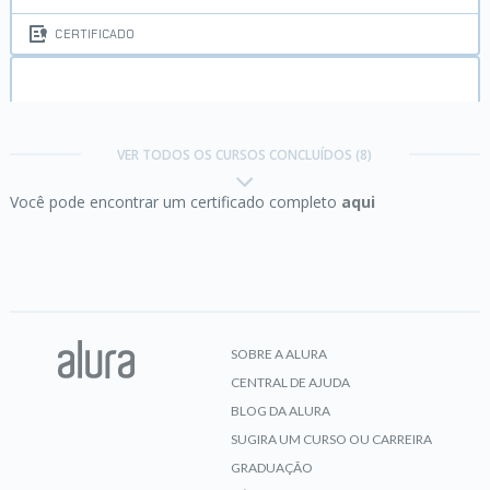
CERTIFICADO
Lógica de programação:
comece em lógica com o
jogo Pong e JavaScript
VER TODOS OS CURSOS CONCLUÍDOS (8)
Você pode encontrar um certificado completo
aqui
CERTIFICADO
Lógica de programação:
laços e listas com
JavaScript
SOBRE A ALURA
CENTRAL DE AJUDA
CERTIFICADO
BLOG DA ALURA
SUGIRA UM CURSO OU CARREIRA
GRADUAÇÃO