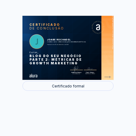
https://cursos.alura.com.br/certificate/80159cc1-8dfe-4723-9401-4f7dea2330fb
LAS
AU
CERTIFICADO
DE CONCLUSÃO
Métricas com Google Analytics
Fórmulas incríveis para escrever
posts
Funil de Growth Marketing
JOABE ROCHADEL
Aplicando o SEO
concluiu o curso online com carga horária estimada em 6 horas.
Ferramentas de automação
Finalizado em 05 de dezembro de 2020
Curso
Foram feitas 31 de 31 atividades.
BLOG DO SEU NEGÓCIO
PARTE 2: MÉTRICAS DE
GROWTH MARKETING
Guilherme Silveira
Paulo Silveira
Coordenador
Chief Vision Officer
Certificado formal