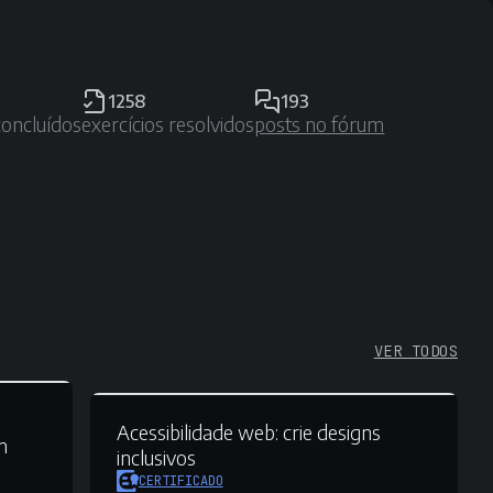
1258
193
concluídos
exercícios resolvidos
posts no fórum
VER TODOS
Acessibilidade web:
crie designs
m
inclusivos
CERTIFICADO