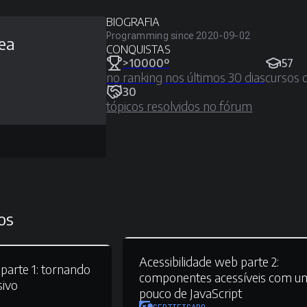
BIOGRAFIA
Programming since 2020-09-02
sea
CONQUISTAS
>10000º
57
no ranking nos últimos 30 dias
cursos 
30
tópicos resolvidos no fórum
os
Acessibilidade web parte 2:
parte 1:
tornando
componentes acessíveis com u
sivo
pouco de JavaScript