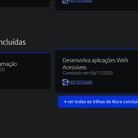
CERTIFICADO
ncluídas
Desenvolva aplicações Web
ramação
Acessíveis
020
Concluído em 06/11/2020
CERTIFICADO
ver todas as trilhas da Alura concluí