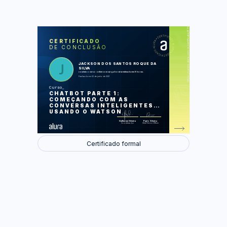
https://cursos.alura.com.br/certificate/879a0353-4cbc-4f8f-8916-5442db971383
LAS
AU
CERTIFICADO
DE CONCLUSÃO
Alguém falou em chatbot
O que você quis dizer
Mas eu já falei isso
JACKSON DOS SANTOS ROQUE DA
Quantas perguntas você está
SILVA
fazendo
concluiu o curso online com carga horária estimada em 8 horas.
Criando um sistema para o chatbot
Finalizado em 02 de junho de 2021
Curso
Foram feitas 39 de 39 atividades.
CHATBOT PARTE 1:
COMEÇANDO COM AS
CONVERSAS INTELIGENTES
USANDO O WATSON
Guilherme Silveira
Paulo Silveira
Coordenador
Chief Vision Officer
Certificado formal