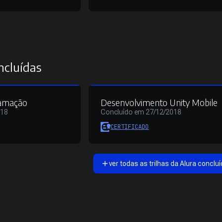
ncluídas
ramação
Desenvolvimento Unity Mobile
018
Concluído em 27/12/2018
CERTIFICADO
ver todas as trilhas da Alura concluí