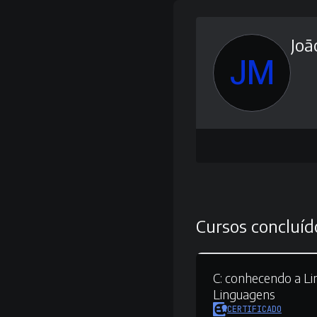
Joã
JM
Cursos concluíd
C:
conhecendo a Li
Linguagens
CERTIFICADO