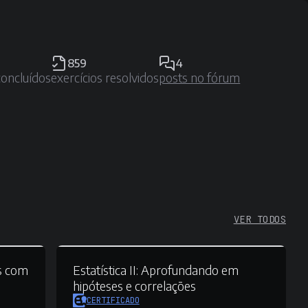
859
4
concluídos
exercícios resolvidos
posts no fórum
VER TODOS
s com
Estatística II:
Aprofundando em
hipóteses e correlações
CERTIFICADO