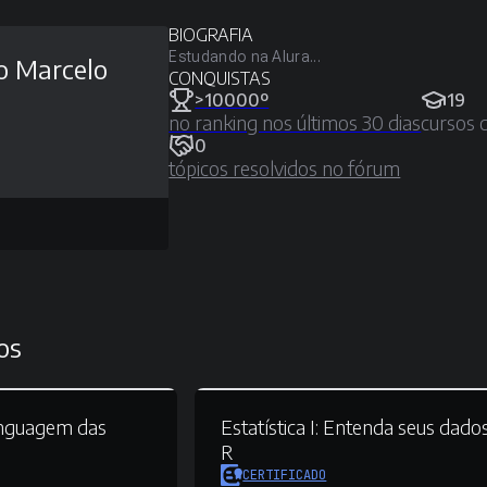
BIOGRAFIA
Estudando na Alura...
o Marcelo
CONQUISTAS
>10000º
19
no ranking nos últimos 30 dias
cursos 
0
tópicos resolvidos no fórum
os
nguagem das
Estatística I:
Entenda seus dado
R
CERTIFICADO