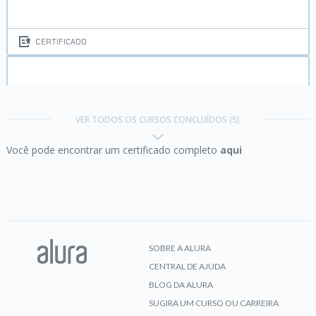
CERTIFICADO
HTML5 e CSS3 parte 3:
trabalhando com
formulários e tabelas
VER TODOS OS CURSOS CONCLUÍDOS (5)
Você pode encontrar um certificado completo
aqui
CERTIFICADO
SQL Server:
Introdução ao SQL com Microsoft SQL
Server 2017
SOBRE A ALURA
CENTRAL DE AJUDA
CERTIFICADO
BLOG DA ALURA
SUGIRA UM CURSO OU CARREIRA