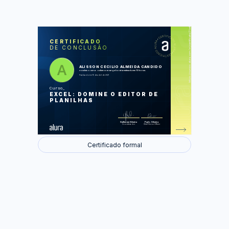
https://cursos.alura.com.br/certificate/3bef6c8c-a89b-4616-bc60-12e612b28783
LAS
AU
CERTIFICADO
DE CONCLUSÃO
Organizando a Planilha e Digitando
Dados
Formatando Passo a Passo
Cálculos Básicos
ALISSON CECILIO ALMEIDA CANDIDO
Criando Gráficos
concluiu o curso online com carga horária estimada em 10 horas.
Imprimir ou Compartilhar
Finalizado em 15 de abril de 2021
Curso
Foram feitas 42 de 42 atividades.
EXCEL: DOMINE O EDITOR DE
PLANILHAS
Guilherme Silveira
Paulo Silveira
Coordenador
Chief Vision Officer
Certificado formal