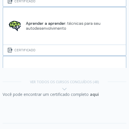
CERTIFICADO
Concluído em 24/11/2022
VER CERTIFICADO
Aprender a aprender:
técnicas para seu
autodesenvolvimento
CERTIFICADO
Arquitetura de computadores:
por trás de como
seu programa funciona
Trilha Habilidades e
VER TODOS OS CURSOS CONCLUÍDOS (48)
comportamento
Você pode encontrar um certificado completo
aqui
Concluído em 24/11/2022
CERTIFICADO
VER CERTIFICADO
Comunicação assertiva:
reduzindo conflitos e
frustrações