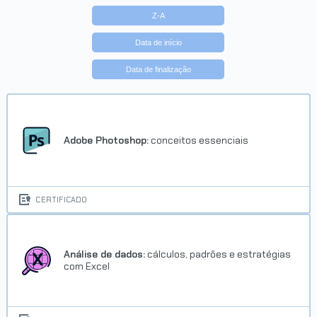
Z-A
Data de início
Data de finalização
Trilha Desenvolvimento Pessoal
Concluído em 24/11/2022
Adobe Photoshop:
conceitos essenciais
VER CERTIFICADO
CERTIFICADO
Análise de dados:
cálculos, padrões e estratégias
com Excel
Trilha Habilidades e
comportamento