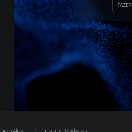
FAZER
bre a Alura
Um curso
Graduação