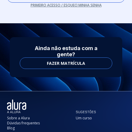
PRIMEIRO ACESSO / ESQUECI MINHA SENHA
Ainda não estuda com a
gente?
FAZER MATRÍCULA
A ALURA
SUGESTÕES
Sobre a Alura
Um curso
Dúvidas frequentes
Blog