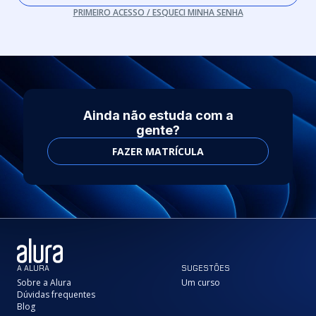
PRIMEIRO ACESSO / ESQUECI MINHA SENHA
Ainda não estuda com a
gente?
FAZER MATRÍCULA
A ALURA
SUGESTÕES
Sobre a Alura
Um curso
Dúvidas frequentes
Blog