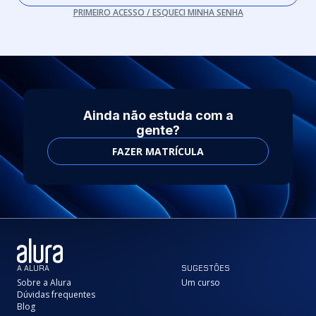
PRIMEIRO ACESSO / ESQUECI MINHA SENHA
Ainda não estuda com a
gente?
FAZER MATRÍCULA
A ALURA
SUGESTÕES
Sobre a Alura
Um curso
Dúvidas frequentes
Blog