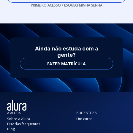
PRIMEIRO ACESSO / ESQUECI MINHA SENHA
Ainda não estuda com a
gente?
FAZER MATRÍCULA
A ALURA
SUGESTÕES
Sobre a Alura
Um curso
Dúvidas frequentes
Blog