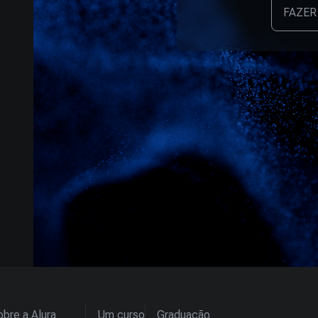
FAZER
bre a Alura
Um curso
Graduação