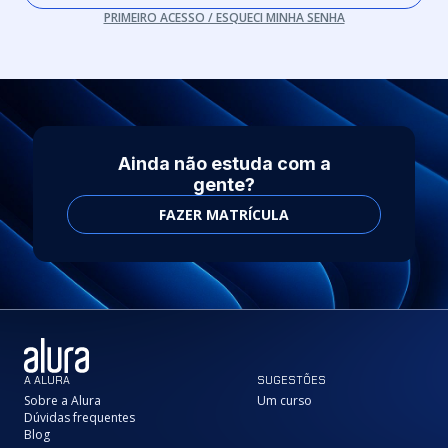
PRIMEIRO ACESSO / ESQUECI MINHA SENHA
Ainda não estuda com a
gente?
FAZER MATRÍCULA
A ALURA
SUGESTÕES
Sobre a Alura
Um curso
Dúvidas frequentes
Blog