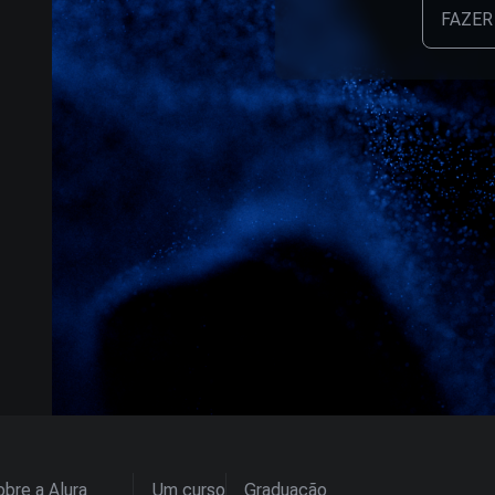
FAZER
bre a Alura
Um curso
Graduação