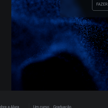
FAZER
bre a Alura
Um curso
Graduação