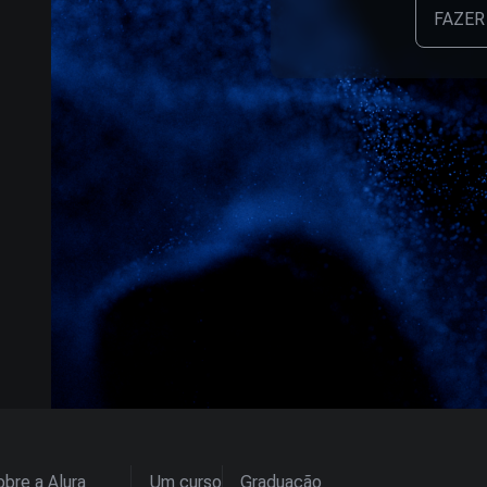
FAZER
bre a Alura
Um curso
Graduação