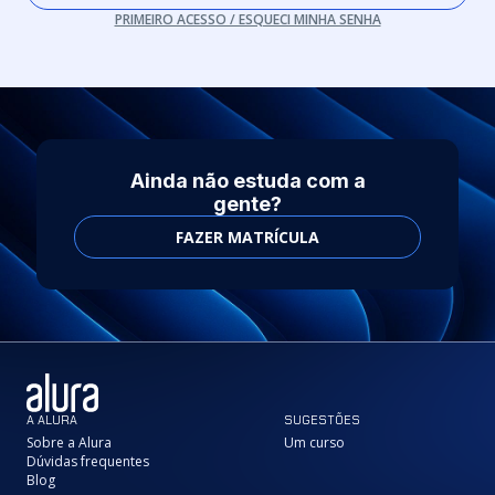
PRIMEIRO ACESSO / ESQUECI MINHA SENHA
Ainda não estuda com a
gente?
FAZER MATRÍCULA
A ALURA
SUGESTÕES
Sobre a Alura
Um curso
Dúvidas frequentes
Blog