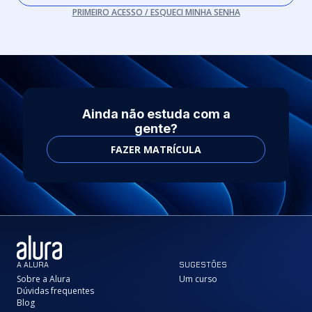
PRIMEIRO ACESSO / ESQUECI MINHA SENHA
Ainda não estuda com a
gente?
FAZER MATRÍCULA
A ALURA
SUGESTÕES
Sobre a Alura
Um curso
Dúvidas frequentes
Blog