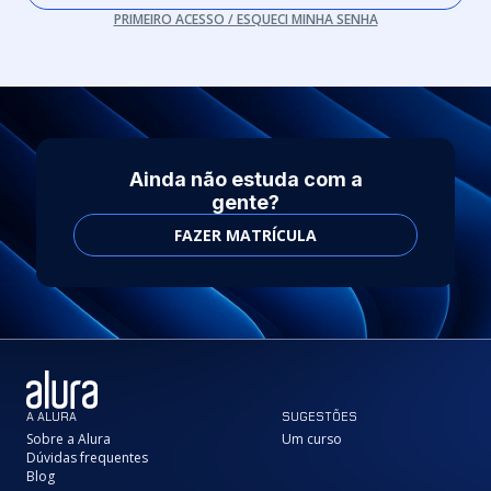
PRIMEIRO ACESSO / ESQUECI MINHA SENHA
Ainda não estuda com a
gente?
FAZER MATRÍCULA
A ALURA
SUGESTÕES
Sobre a Alura
Um curso
Dúvidas frequentes
Blog