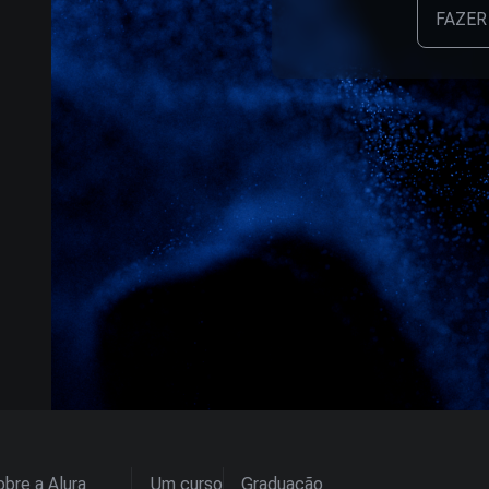
FAZER
bre a Alura
Um curso
Graduação