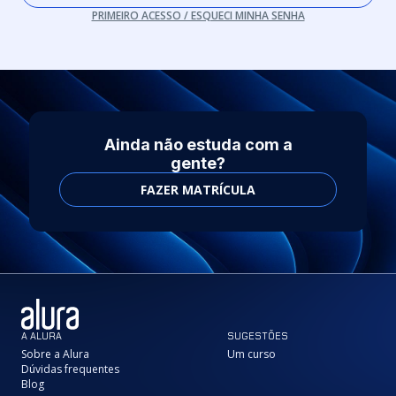
PRIMEIRO ACESSO / ESQUECI MINHA SENHA
Ainda não estuda com a
gente?
FAZER MATRÍCULA
A ALURA
SUGESTÕES
Sobre a Alura
Um curso
Dúvidas frequentes
Blog