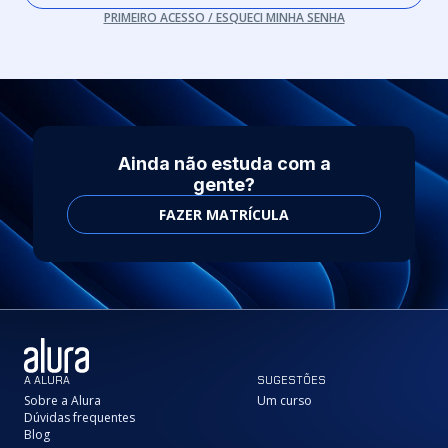
PRIMEIRO ACESSO / ESQUECI MINHA SENHA
Ainda não estuda com a
gente?
FAZER MATRÍCULA
A ALURA
SUGESTÕES
Sobre a Alura
Um curso
Dúvidas frequentes
Blog