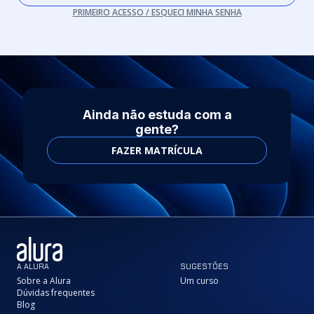
PRIMEIRO ACESSO / ESQUECI MINHA SENHA
Ainda não estuda com a
gente?
FAZER MATRÍCULA
A ALURA
SUGESTÕES
Sobre a Alura
Um curso
Dúvidas frequentes
Blog