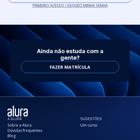
PRIMEIRO ACESSO / ESQUECI MINHA SENHA
Ainda não estuda com a
gente?
FAZER MATRÍCULA
A ALURA
SUGESTÕES
Sobre a Alura
Um curso
Dúvidas frequentes
Blog