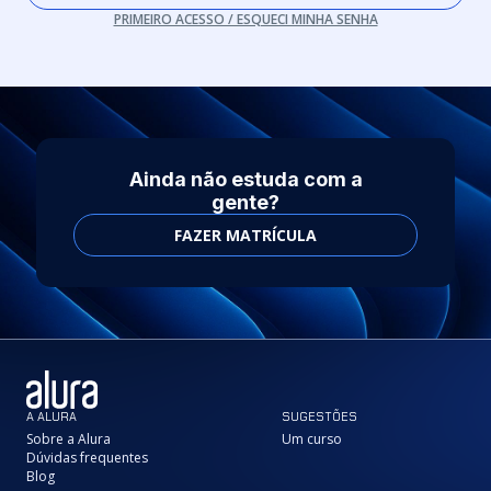
PRIMEIRO ACESSO / ESQUECI MINHA SENHA
Ainda não estuda com a
gente?
FAZER MATRÍCULA
A ALURA
SUGESTÕES
Sobre a Alura
Um curso
Dúvidas frequentes
Blog