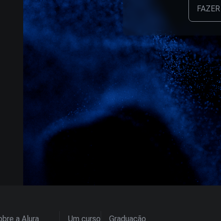
FAZER
bre a Alura
Um curso
Graduação