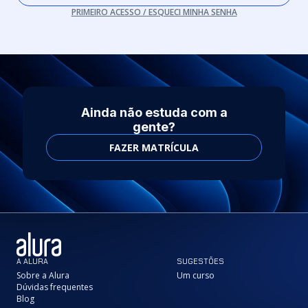
PRIMEIRO ACESSO / ESQUECI MINHA SENHA
Ainda não estuda com a
gente?
FAZER MATRÍCULA
A ALURA
SUGESTÕES
Sobre a Alura
Um curso
Dúvidas frequentes
Blog