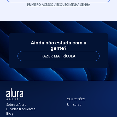
PRIMEIRO ACESSO / ESQUECI MINHA SENHA
Ainda não estuda com a
gente?
FAZER MATRÍCULA
A ALURA
SUGESTÕES
Sobre a Alura
Um curso
Dúvidas frequentes
Blog