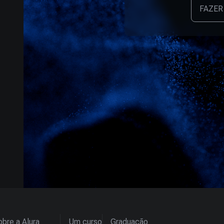
FAZER
bre a Alura
Um curso
Graduação