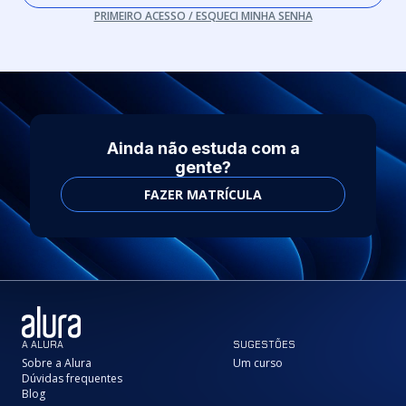
PRIMEIRO ACESSO / ESQUECI MINHA SENHA
Ainda não estuda com a
gente?
FAZER MATRÍCULA
A ALURA
SUGESTÕES
Sobre a Alura
Um curso
Dúvidas frequentes
Blog