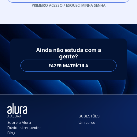
PRIMEIRO ACESSO / ESQUECI MINHA SENHA
Ainda não estuda com a
gente?
FAZER MATRÍCULA
A ALURA
SUGESTÕES
Sobre a Alura
Um curso
Dúvidas frequentes
Blog